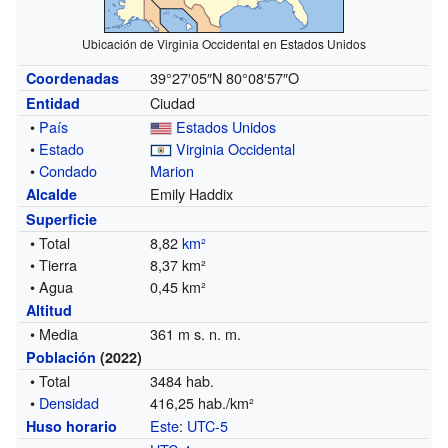
Ubicación de Virginia Occidental en Estados Unidos
39°27′05″N
80°08′57″O
Coordenadas
Ciudad
Entidad
•
País
Estados Unidos
•
Estado
Virginia Occidental
•
Condado
Marion
Emily Haddix
Alcalde
Superficie
• Total
8,82
km²
• Tierra
8,37 km²
• Agua
0,45 km²
Altitud
• Media
361 m s. n. m.
Población
(2022)
• Total
3484 hab.
•
Densidad
416,25 hab./km²
Este
:
UTC-5
Huso horario