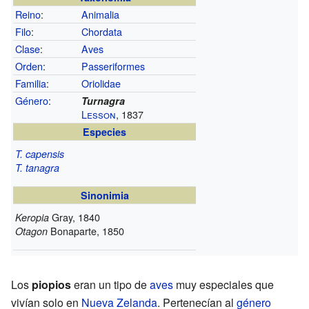
Reino
:
Animalia
Filo
:
Chordata
Clase
:
Aves
Orden
:
Passeriformes
Familia
:
Oriolidae
Género
:
Turnagra
Lesson
, 1837
Especies
T. capensis
T. tanagra
Sinonimia
Gray, 1840
Keropia
Bonaparte, 1850
Otagon
Los
piopios
eran un tipo de
aves
muy especiales que
vivían solo en
Nueva Zelanda
. Pertenecían al
género