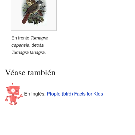
En frente
Turnagra
capensis
, detrás
Turnagra tanagra
.
Véase también
En inglés:
Piopio (bird) Facts for Kids