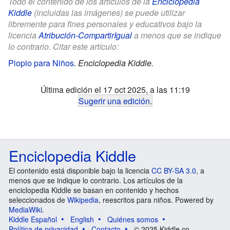
Todo el contenido de los artículos de la
Enciclopedia
Kiddle
(incluidas las imágenes) se puede utilizar
libremente para fines personales y educativos bajo la
licencia
Atribución-CompartirIgual
a menos que se indique
lo contrario. Citar este artículo:
Piopio para Niños
.
Enciclopedia Kiddle.
Última edición el 17 oct 2025, a las 11:19
Sugerir una edición
.
Enciclopedia Kiddle
El contenido está disponible bajo la licencia
CC BY-SA 3.0
, a
menos que se indique lo contrario. Los artículos de la
enciclopedia Kiddle se basan en contenido y hechos
seleccionados de
Wikipedia
, reescritos para niños. Powered by
MediaWiki
.
Kiddle Español
English
Quiénes somos
Política de privacidad
Contacto
© 2025 Kiddle.co