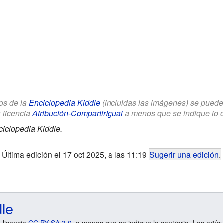
los de la
Enciclopedia Kiddle
(incluidas las imágenes) se puede u
a licencia
Atribución-CompartirIgual
a menos que se indique lo con
iclopedia Kiddle.
Última edición el 17 oct 2025, a las 11:19
Sugerir una edición
.
dle
a licencia
CC BY-SA 3.0
, a menos que se indique lo contrario. Los artíc