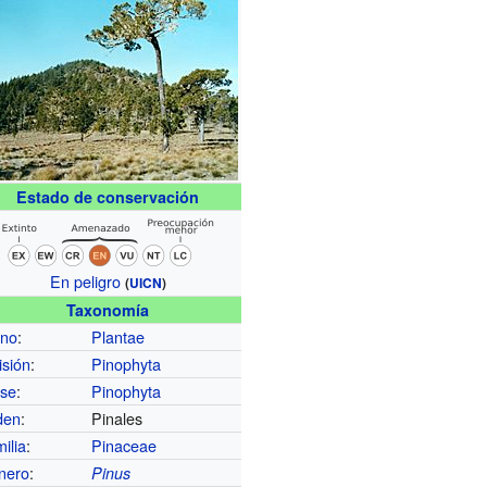
Estado de conservación
En peligro
(
UICN
)
Taxonomía
ino
:
Plantae
isión
:
Pinophyta
ase
:
Pinophyta
den
:
Pinales
ilia
:
Pinaceae
nero
:
Pinus