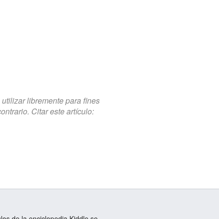
tilizar libremente para fines
trario. Citar este artículo:
ulos de la enciclopedia Kiddle se