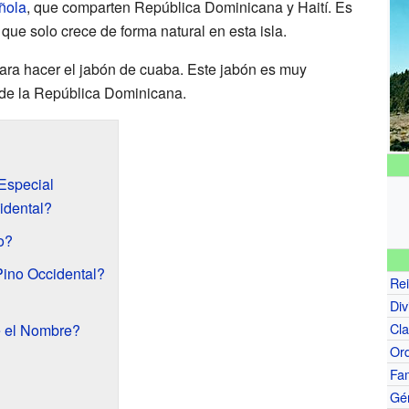
ñola
, que comparten República Dominicana y Haití. Es
a que solo crece de forma natural en esta isla.
para hacer el jabón de cuaba. Este jabón es muy
 de la República Dominicana.
Especial
idental?
o?
Pino Occidental?
Re
Div
Cl
 el Nombre?
Or
Fam
Gé