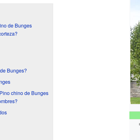
hino de Bunges
corteza?
o de Bunges?
unges
l Pino chino de Bunges
nombres?
dos