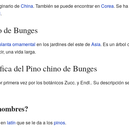
ginario de
China
. También se puede encontrar en
Corea
. Se ha
l
.
o de Bunges
planta ornamental
en los jardines del este de
Asia
. Es un árbol 
r, una vida larga.
ífica del Pino chino de Bunges
r primera vez por los botánicos Zucc. y Endl.. Su descripción se
 nombres?
l en
latín
que se le da a los
pinos
.