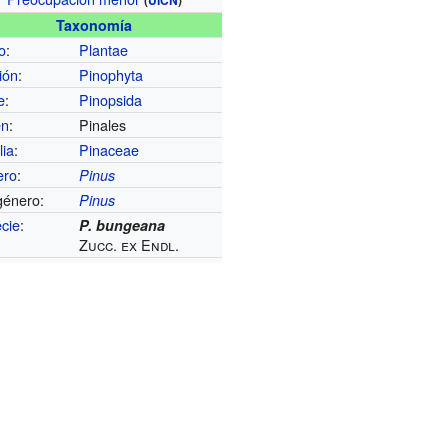
(
UICN
)
Taxonomía
o
:
Plantae
ión
:
Pinophyta
e
:
Pinopsida
en
:
Pinales
lia
:
Pinaceae
ero
:
Pinus
énero:
Pinus
cie
:
P. bungeana
Zucc. ex Endl.