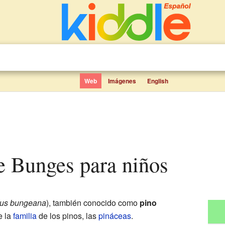
Web
Imágenes
English
de Bunges para niños
us bungeana
), también conocido como
pino
 la
familia
de los pinos, las
pináceas
.