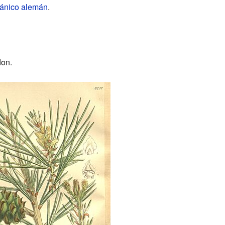
ánico
alemán
.
don.