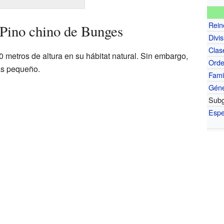
Rein
 Pino chino de Bunges
Divis
Clas
 metros de altura en su hábitat natural. Sin embargo,
Ord
ás pequeño.
Fami
Gén
Subg
Espe