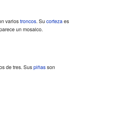
on varios
troncos
. Su
corteza
es
 parece un mosaico.
os de tres. Sus
piñas
son