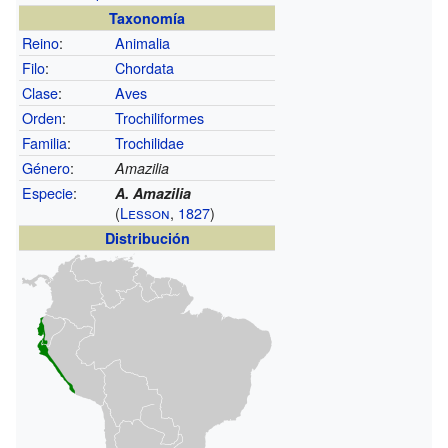
Taxonomía
Reino
:
Animalia
Filo
:
Chordata
Clase
:
Aves
Orden
:
Trochiliformes
Familia
:
Trochilidae
Género
:
Amazilia
Especie
:
A. Amazilia
(
Lesson
,
1827
)
Distribución