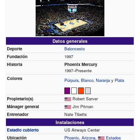
Datos generales
Deporte
Baloncesto
Fundación
1997
Historia
Phoenix Mercury
1997–Presente
Colores
Púrpura
,
Blanco
,
Naranja
y
Plata
Propietario(s)
Robert Sarver
Mánager general
Jim Pitman
Entrenador
Nate Tibetts
Instalaciones
Estadio cubierto
US Airways Center
Ubicación
Phoenix
,
Arizona
,
Estados