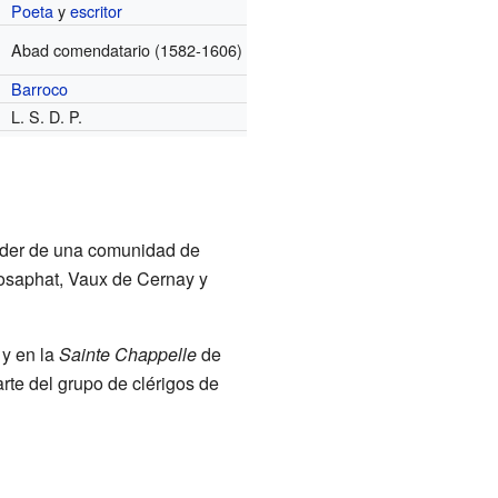
Poeta
y
escritor
Abad comendatario
(1582-1606)
Barroco
L. S. D. P.
líder de una comunidad de
Josaphat, Vaux de Cernay y
 y en la
Sainte Chappelle
de
rte del grupo de clérigos de