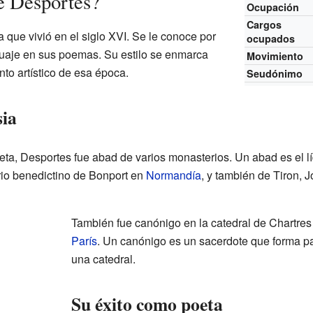
e Desportes?
Ocupación
Cargos
 que vivió en el siglo XVI. Se le conoce por
ocupados
nguaje en sus poemas. Su estilo se enmarca
Movimiento
nto artístico de esa época.
Seudónimo
sia
ta, Desportes fue abad de varios monasterios. Un abad es el 
io benedictino de Bonport en
Normandía
, y también de Tiron, 
También fue canónigo en la catedral de Chartres
París
. Un canónigo es un sacerdote que forma pa
una catedral.
Su éxito como poeta