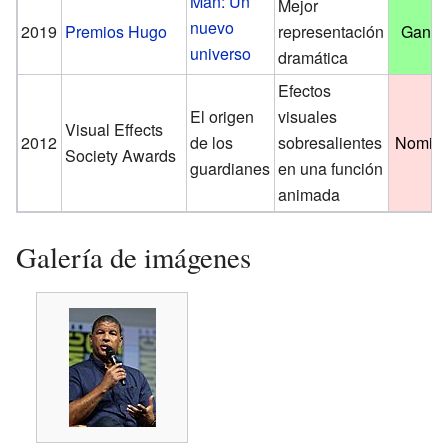
Man: Un
Mejor
nuevo
2019
Premios Hugo
representación
Ganad
universo
dramática
Efectos
El origen
visuales
Visual Effects
2012
de los
sobresalientes
Nomin
Society Awards
guardianes
en una función
animada
Galería de imágenes