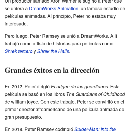
Un productor llamado Aron Warner le sugirió a Peter que
se uniera a
DreamWorks Animation
, un famoso estudio de
películas animadas. Al principio, Peter no estaba muy
interesado.
Pero luego, Peter Ramsey se unió a DreamWorks. Allí
trabajó como artista de historias para películas como
Shrek tercero
y
Shrek the Halls
.
Grandes éxitos en la dirección
En 2012, Peter dirigió
El origen de los guardianes
. Esta
película se basó en los libros
The Guardians of Childhood
de william joyce. Con este trabajo, Peter se convirtió en el
primer director afroamericano de una película animada de
gran presupuesto.
En 2018, Peter Ramsey codirigió
Spider-Man: Into the