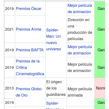
Mejor película
2019
Premios Óscar
Ganad
de animación
Dirección en
una
2021
Premios Annie
Ganad
Spider-
producción de
Man: Un
películas
nuevo
Mejor película
universo
2019
Premios BAFTA
Ganad
de animación
Premios de la
Mejor película
2019
Crítica
Ganad
de animación
Cinematográfica
El origen
2013
de los
Nomin
Premios Globo
Mejor película
guardianes
de Oro
animada
2019
Ganad
Spider-