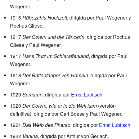
Wegener.
1916
Rübezahls Hochzeit
, dirigida por Paul Wegener y
Rochus Gliese.
1917
Der Golem und die Täncerin
, dirigida por Rochus
Gliese y Paul Wegener.
1917
Hans Trutz im Schlaraffenland
, dirigida por Paul
Wegener.
1918
Der Rattenfänger von Hameln
, dirigida por Paul
Wegener.
1920
Sumurun
, dirigida por
Ernst Lubitsch
.
1920
Der Golem, wie er in die Welt kam
(versión
definitiva), dirigida por Carl Boese y Paul Wegener.
1921
Das Weib des Pharao
, dirigida por
Ernst Lubitsch
.
1922
Vanina
, dirigida por Arthur von Gerlach.