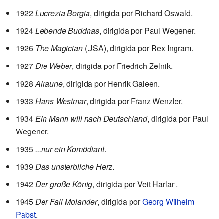
1922
Lucrezia Borgia
, dirigida por Richard Oswald.
1924
Lebende Buddhas
, dirigida por Paul Wegener.
1926
The Magician
(USA), dirigida por Rex Ingram.
1927
Die Weber
, dirigida por Friedrich Zelnik.
1928
Alraune
, dirigida por Henrik Galeen.
1933
Hans Westmar
, dirigida por Franz Wenzler.
1934
Ein Mann will nach Deutschland
, dirigida por Paul
Wegener.
1935
...nur ein Komödiant
.
1939
Das unsterbliche Herz
.
1942
Der große König
, dirigida por Veit Harlan.
1945
Der Fall Molander
, dirigida por
Georg Wilhelm
Pabst
.