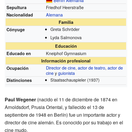
Berlín
Alemania
Friedhof Heerstraße
Sepultura
Alemana
Nacionalidad
Familia
Greta Schröder
Cónyuge
Lyda Salmonova
Educación
Kneiphof Gymnasium
Educado en
Información profesional
Director de cine
,
actor de teatro
,
actor de
Ocupación
cine
y
guionista
Staatsschauspieler
(1937)
Distinciones
Paul Wegener
(nacido el 11 de diciembre de 1874 en
Arnoldsdorf, Prusia Oriental, y fallecido el 13 de
septiembre de 1948 en Berlín) fue un importante actor y
director de cine alemán. Es conocido por su trabajo en el
cine mudo.