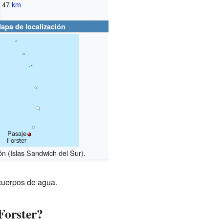
47
km
apa de localización
Pasaje
Forster
ón (Islas Sandwich del Sur).
 cuerpos de agua.
 Forster?