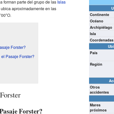
as forman parte del grupo de las
Islas
e ubica aproximadamente en las
U
Continente
′00″O.
Océano
Archipiélago
Isla
Coordenadas
Ubi
asaje Forster?
País
 el Pasaje Forster?
Región
Ac
Otros
accidentes
 Forster
Mares
Pasaje Forster?
próximos