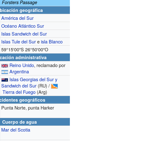
Forsters Passage
bicación geográfica
América del Sur
Océano Atlántico Sur
Islas Sandwich del Sur
Islas Tule del Sur
e
isla Blanco
59°15′00″S
26°50′00″O
cación administrativa
Reino Unido
, reclamado por
Argentina
Islas Georgias del Sur y
Sandwich del Sur
(RU) /
Tierra del Fuego
(Arg)
cidentes geográficos
Punta Norte, punta Harker
Cuerpo de agua
Mar del Scotia