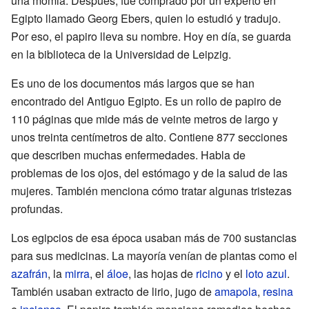
una momia. Después, fue comprado por un experto en
Egipto llamado Georg Ebers, quien lo estudió y tradujo.
Por eso, el papiro lleva su nombre. Hoy en día, se guarda
en la biblioteca de la Universidad de Leipzig.
Es uno de los documentos más largos que se han
encontrado del Antiguo Egipto. Es un rollo de papiro de
110 páginas que mide más de veinte metros de largo y
unos treinta centímetros de alto. Contiene 877 secciones
que describen muchas enfermedades. Habla de
problemas de los ojos, del estómago y de la salud de las
mujeres. También menciona cómo tratar algunas tristezas
profundas.
Los egipcios de esa época usaban más de 700 sustancias
para sus medicinas. La mayoría venían de plantas como el
azafrán
, la
mirra
, el
áloe
, las hojas de
ricino
y el
loto azul
.
También usaban extracto de lirio, jugo de
amapola
,
resina