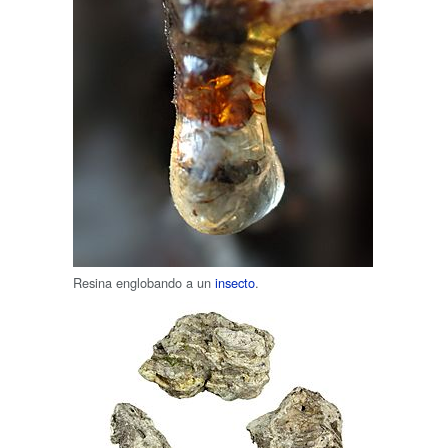
Resina englobando a un
insecto
.