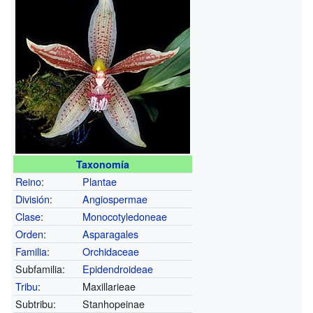
Taxonomía
Reino
:
Plantae
División
:
Angiospermae
Clase
:
Monocotyledoneae
Orden
:
Asparagales
Familia
:
Orchidaceae
Subfamilia:
Epidendroideae
Tribu
:
Maxillarieae
Subtribu:
Stanhopeinae