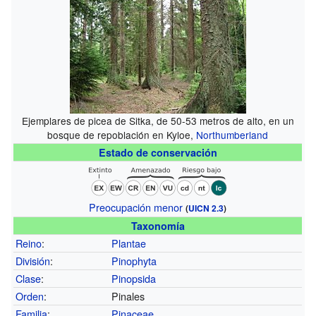
Ejemplares de picea de Sitka, de 50-53 metros de alto, en un
bosque de repoblación en Kyloe,
Northumberland
Estado de conservación
Preocupación menor
(
UICN 2.3
)
Taxonomía
Reino
:
Plantae
División
:
Pinophyta
Clase
:
Pinopsida
Orden
:
Pinales
Familia
:
Pinaceae