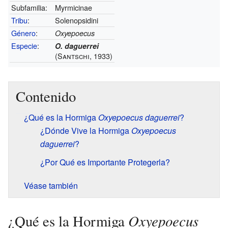
Subfamilia:
Myrmicinae
Tribu
:
Solenopsidini
Género
:
Oxyepoecus
Especie
:
O. daguerrei
(Santschi, 1933)
Contenido
¿Qué es la Hormiga
Oxyepoecus daguerrei
?
¿Dónde Vive la Hormiga
Oxyepoecus
daguerrei
?
¿Por Qué es Importante Protegerla?
Véase también
Oxyepoecus
¿Qué es la Hormiga