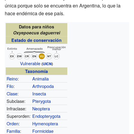
única porque solo se encuentra en Argentina, lo que la
hace endémica de ese país.
Datos para niños
Oxyepoecus daguerrei
Estado de conservación
Vulnerable
(
UICN
)
Taxonomía
Reino
:
Animalia
Filo
:
Arthropoda
Clase
:
Insecta
Subclase:
Pterygota
Infraclase:
Neoptera
Superorden:
Endopterygota
Orden
:
Hymenoptera
Familia
:
Formicidae