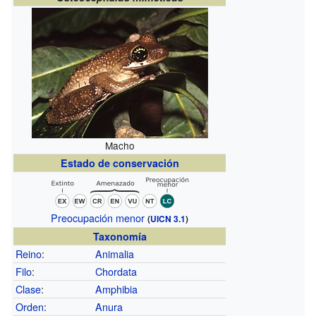
Macho
Estado de conservación
Preocupación menor
(
UICN 3.1
)
Taxonomía
Reino
:
Animalia
Filo
:
Chordata
Clase
:
Amphibia
Orden
:
Anura