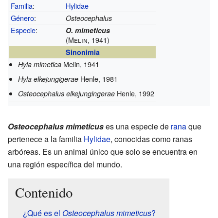
Familia
:
Hylidae
Género
:
Osteocephalus
Especie
:
O. mimeticus
(Melin, 1941)
Sinonimia
Melin, 1941
Hyla mimetica
Henle, 1981
Hyla elkejungigerae
Henle, 1992
Osteocephalus elkejungingerae
Osteocephalus mimeticus
es una especie de
rana
que
pertenece a la familia
Hylidae
, conocidas como ranas
arbóreas. Es un animal único que solo se encuentra en
una región específica del mundo.
Contenido
¿Qué es el
Osteocephalus mimeticus
?