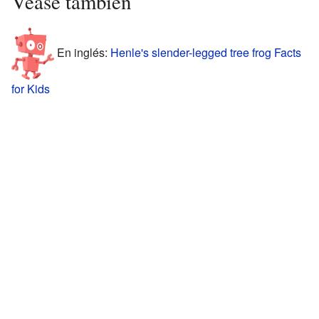
Véase también
En inglés:
Henle's slender-legged tree frog Facts
for Kids