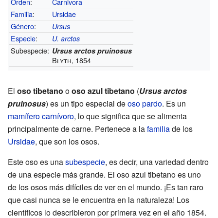
Orden
:
Carnivora
Familia
:
Ursidae
Género
:
Ursus
Especie
:
U. arctos
Subespecie:
Ursus arctos pruinosus
Blyth, 1854
El
oso tibetano
o
oso azul tibetano
(
Ursus arctos
pruinosus
) es un tipo especial de
oso pardo
. Es un
mamífero
carnívoro
, lo que significa que se alimenta
principalmente de carne. Pertenece a la
familia
de los
Ursidae
, que son los osos.
Este oso es una
subespecie
, es decir, una variedad dentro
de una especie más grande. El oso azul tibetano es uno
de los osos más difíciles de ver en el mundo. ¡Es tan raro
que casi nunca se le encuentra en la naturaleza! Los
científicos lo describieron por primera vez en el año 1854.