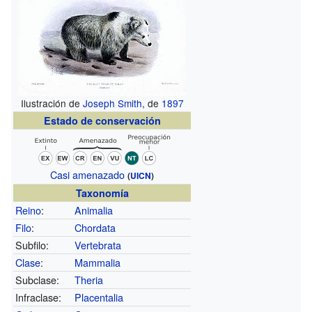
Ilustración de
Joseph Smith
, de
1897
Estado de conservación
Casi amenazado
(
UICN
)
Taxonomía
Reino
:
Animalia
Filo
:
Chordata
Subfilo:
Vertebrata
Clase
:
Mammalia
Subclase:
Theria
Infraclase:
Placentalia