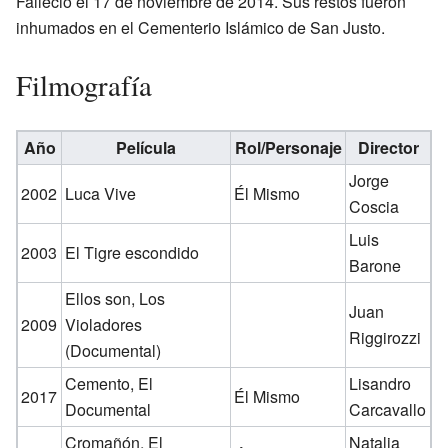
Falleció el 17 de noviembre de 2014. Sus restos fueron
inhumados en el Cementerio Islámico de San Justo.
Filmografía
Año
Película
Rol/Personaje
Director
Jorge
2002
Luca Vive
Él Mismo
Coscia
Luis
2003
El Tigre escondido
Barone
Ellos son, Los
Juan
2009
Violadores
Riggirozzi
(Documental)
Cemento, El
Lisandro
2017
Él Mismo
Documental
Carcavallo
Cromañón, El
Natalia