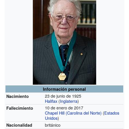
Información personal
23 de junio de 1925
Nacimiento
Halifax
(
Inglaterra
)
10 de enero de 2017
Fallecimiento
Chapel Hill (Carolina del Norte)
(
Estados
Unidos
)
británico
Nacionalidad