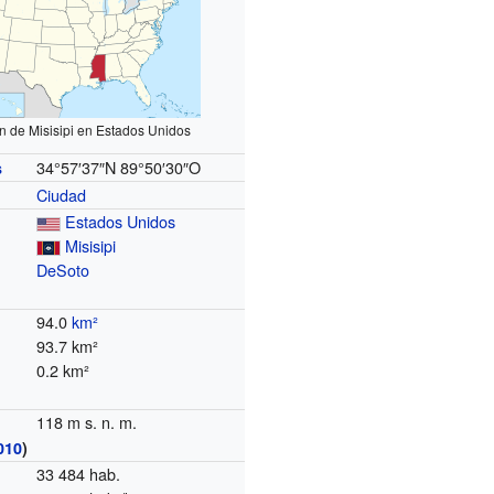
n de Misisipi en Estados Unidos
34°57′37″N
89°50′30″O
s
Ciudad
Estados Unidos
Misisipi
DeSoto
94.0
km²
93.7 km²
0.2 km²
118 m s. n. m.
010
)
33 484 hab.