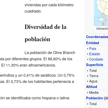
viviendas por cada kilómetro
cuadrado.
Diversidad de la
Ubicació
población
Coordenada
Entidad
•
País
La población de Olive Branch
•
Estado
a por diferentes grupos. El 86,60% de los
•
Condado
. El 11,30% eran afroamericanos.
Superficie
• Total
rindios y un 0,41% de asiáticos. Un 0,75%
• Tierra
• Agua
zas. El 0,73% de los habitantes pertenecía a
Altitud
• Media
ón se identificaba como hispana o latina.
Población
(
2
• Total