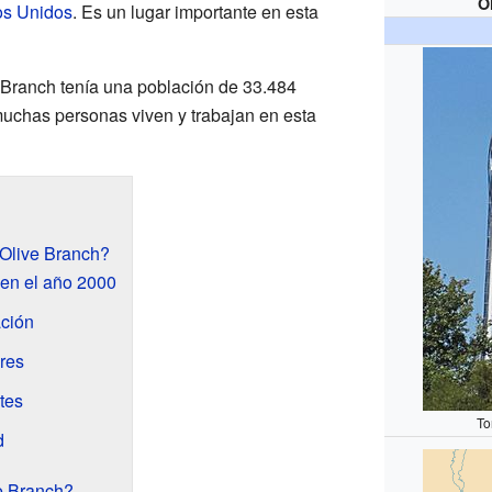
O
os Unidos
. Es un lugar importante en esta
 Branch tenía una población de 33.484
 muchas personas viven y trabajan en esta
 Olive Branch?
 en el año 2000
ación
res
tes
To
d
e Branch?