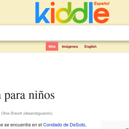
Web
Imágenes
English
h para niños
e Olive Branch (desambiguación).
e se encuentra en el
Condado de DeSoto
,