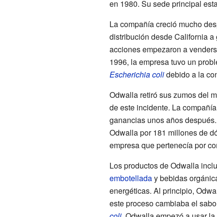
en 1980. Su sede principal es
La compañía creció mucho des
distribución desde California a
acciones empezaron a venderse
1996, la empresa tuvo un prob
Escherichia coli
debido a la co
Odwalla retiró sus zumos del 
de este incidente. La compañía
ganancias unos años después.
Odwalla por 181 millones de dó
empresa que pertenecía por c
Los productos de Odwalla incl
embotellada
y bebidas orgánica
energéticas. Al principio, Odw
este proceso cambiaba el sabo
coli
, Odwalla empezó a usar la