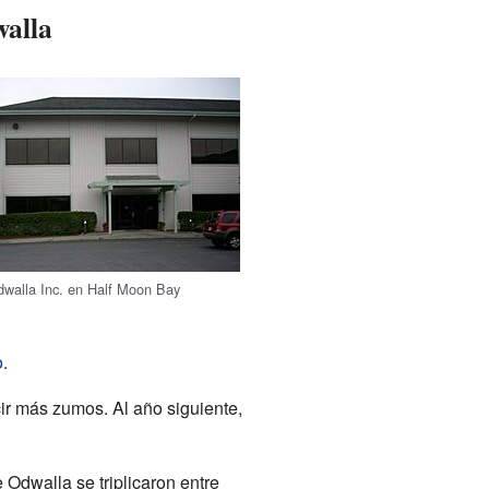
walla
dwalla Inc. en Half Moon Bay
o
.
cir más zumos. Al año siguiente,
 Odwalla se triplicaron entre