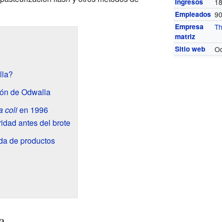
Ingresos
18
Empleados
9
Empresa
T
matriz
Sitio web
Od
la?
ión de Odwalla
 coli
en 1996
idad antes del brote
rada de productos
a