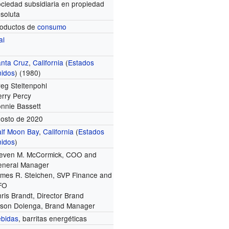
ciedad subsidiaria en propiedad
soluta
oductos de
consumo
ial
nta Cruz
,
California
(
Estados
idos
) (1980)
eg Steltenpohl
rry Percy
nnie Bassett
osto de 2020
lf Moon Bay
,
California
(
Estados
idos
)
even M. McCormick, COO and
neral Manager
mes R. Steichen, SVP Finance and
FO
ris Brandt, Director Brand
son Dolenga, Brand Manager
bidas
, barritas energéticas