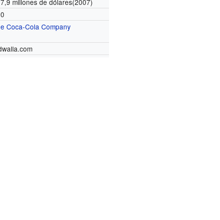
7,9 millones de dólares(2007)
00
he Coca-Cola Company
walla.com