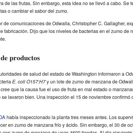
ra de las frutas. Sin embargo, esta idea no se llevó a cabo. Se 
utas o cambiar el sabor del zumo.
tor de comunicaciones de Odwalla, Christopher C. Gallagher, e
 fabricación. Dijo que los niveles de bacterias en el zumo de
te.
a de productos
autoridades de salud del estado de Washington informaron a O
cteria
E. coli O157:H7
y un lote de zumo de manzana de Odwalla
 cree que la causa fue el uso de fruta en mal estado o manzana
se lavaron bien. Una inspección el 15 de noviembre confirmó qu
DA
había inspeccionado la planta tres meses antes. Los superv
cer en zumo de manzana frío y ácido. Sin embargo, el 30 de oct
s con zumo de manzana de unas 4600 tiendas. Al día siguiente,