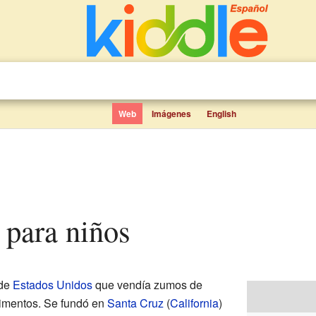
Web
Imágenes
English
. para niños
 de
Estados Unidos
que vendía zumos de
limentos. Se fundó en
Santa Cruz
(
California
)