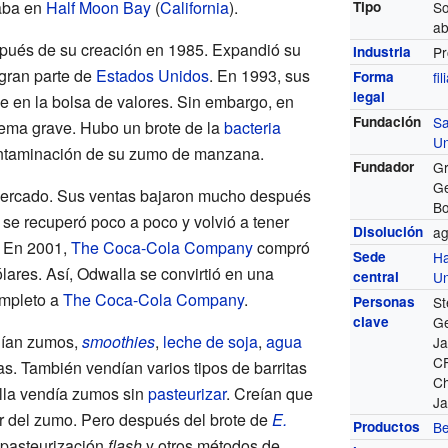
taba en
Half Moon Bay
(
California
).
Tipo
So
ab
pués de su creación en 1985. Expandió su
Industria
Pr
 gran parte de
Estados Unidos
. En 1993, sus
Forma
fil
legal
 en la bolsa de valores. Sin embargo, en
Fundación
Sa
lema grave. Hubo un brote de la
bacteria
Un
ntaminación de su zumo de manzana.
Fundador
Gr
Ge
mercado. Sus ventas bajaron mucho después
Bo
 se recuperó poco a poco y volvió a tener
Disolución
ag
 En 2001,
The Coca-Cola Company
compró
Sede
Ha
lares. Así, Odwalla se convirtió en una
central
Un
ompleto a
The Coca-Cola Company
.
Personas
St
clave
Ge
uían zumos,
smoothies
,
leche de soja
,
agua
Ja
C
s. También vendían varios tipos de barritas
Ch
alla vendía zumos sin
pasteurizar
. Creían que
Ja
r del zumo. Pero después del brote de
E.
Productos
Be
 pasteurización
flash
y otros métodos de