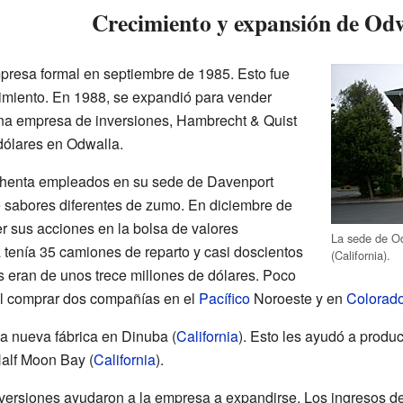
Crecimiento y expansión de Od
presa formal en septiembre de 1985. Esto fue
imiento. En 1988, se expandió para vender
na empresa de inversiones, Hambrecht & Quist
e dólares en Odwalla.
chenta empleados en su sede de Davenport
e sabores diferentes de zumo. En diciembre de
 sus acciones en la bolsa de valores
La sede de O
tenía 35 camiones de reparto y casi doscientos
(California).
 eran de unos trece millones de dólares. Poco
l comprar dos compañías en el
Pacífico
Noroeste y en
Colorad
a nueva fábrica en Dinuba (
California
). Esto les ayudó a produ
alf Moon Bay (
California
).
nversiones ayudaron a la empresa a expandirse. Los ingresos de