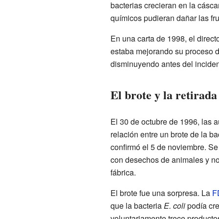
bacterias crecieran en la cásca
químicos pudieran dañar las fr
En una carta de 1998, el direc
estaba mejorando su proceso de
disminuyendo antes del inciden
El brote y la retirad
El 30 de octubre de 1996, las 
relación entre un brote de la ba
confirmó el 5 de noviembre. Se
con desechos de animales y no 
fábrica.
El brote fue una sorpresa. La
F
que la bacteria
E. coli
podía cre
voluntariamente trece producto