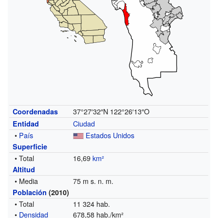
37°27′32″N
122°26′13″O
Coordenadas
Ciudad
Entidad
•
País
Estados Unidos
Superficie
• Total
16,69
km²
Altitud
• Media
75 m s. n. m.
Población
(2010)
• Total
11 324 hab.
•
Densidad
678,58 hab./km²