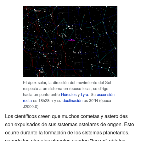
El ápex solar, la dirección del movimiento del Sol
respecto a un sistema en reposo local, se dirige
hacia un punto entre
Hércules
y
Lyra
. Su
ascensión
recta
es 18h28m y su
declinación
es 30°N (época
J2000.0)
Los científicos creen que muchos cometas y asteroides
son expulsados de sus sistemas estelares de origen. Esto
ocurre durante la formación de los sistemas planetarios,
cuando los planetas gigantes pueden "lanzar" objetos