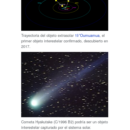
Trayectoria del objeto extrasolar
1I/ʻOumuamua
, el
primer objeto interestelar confirmado, descubierto en
2017.
Cometa Hyakutake (C/1996 B2) podría ser un objeto
interestelar capturado por el sistema solar.