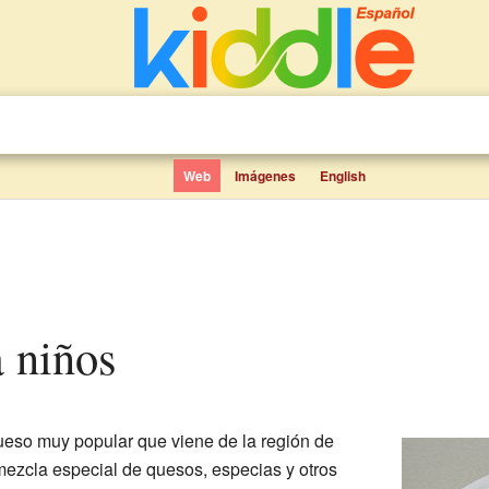
Web
Imágenes
English
a niños
ueso muy popular que viene de la región de
mezcla especial de quesos, especias y otros