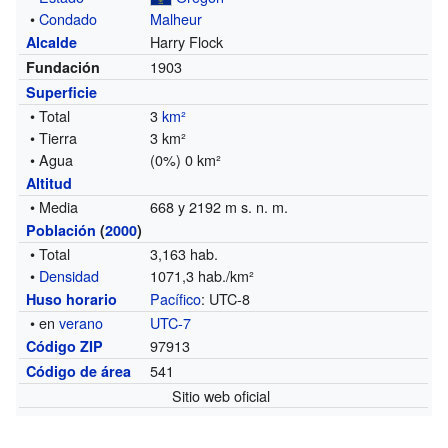
•
Condado
Malheur
Harry Flock
Alcalde
1903
Fundación
Superficie
• Total
3
km²
• Tierra
3 km²
• Agua
(0%) 0 km²
Altitud
• Media
668 y 2192 m s. n. m.
Población
(
2000
)
• Total
3,163 hab.
•
Densidad
1071,3 hab./km²
Pacífico
: UTC-8
Huso horario
• en
verano
UTC-7
97913
Código ZIP
541
Código de área
Sitio web oficial