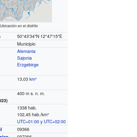
Ubicación en el distrito
50°43′34″N
12°47′15″E
s
Municipio
Alemania
Sajonia
Erzgebirge
13,03
km²
400 m s. n. m.
023)
1338 hab.
102,45 hab./km²
UTC+01:00
y
UTC+02:00
o
09366
l
037296
ónico