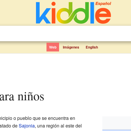
Web
Imágenes
English
para niños
cipio o pueblo que se encuentra en
estado de
Sajonia
, una región al este del