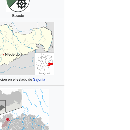
Escudo
Niederdorf
ción en el estado de
Sajonia