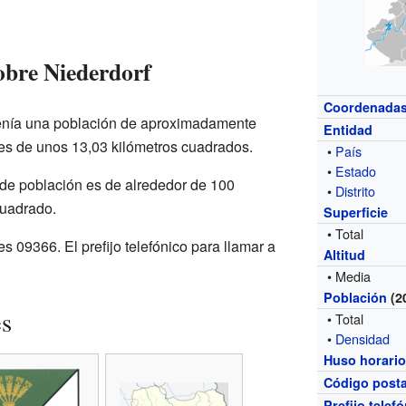
obre Niederdorf
Coordenada
 tenía una población de aproximadamente
Entidad
 es de unos 13,03 kilómetros cuadrados.
•
País
•
Estado
 de población es de alrededor de 100
•
Distrito
cuadrado.
Superficie
• Total
s 09366. El prefijo telefónico para llamar a
Altitud
• Media
Población
(2
es
• Total
•
Densidad
Huso horari
Código posta
Prefijo telef