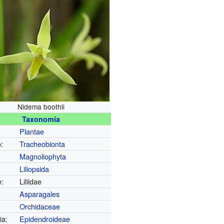
Nidema boothii
Taxonomía
Plantae
:
Tracheobionta
Magnoliophyta
Liliopsida
e:
Liliidae
Asparagales
Orchidaceae
ia:
Epidendroideae