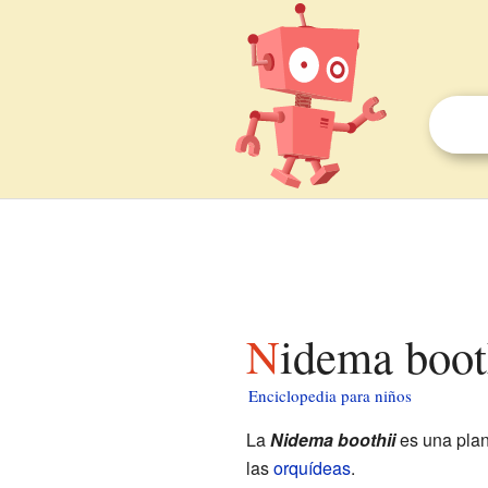
Nidema boot
Enciclopedia para niños
La
Nidema boothii
es una plan
las
orquídeas
.