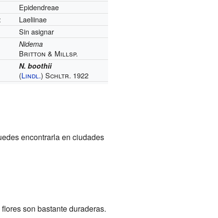
Epidendreae
:
Laeliinae
Sin asignar
Nidema
Britton & Millsp.
N. boothii
(
Lindl.
) Schltr. 1922
uedes encontrarla en ciudades
s flores son bastante duraderas.