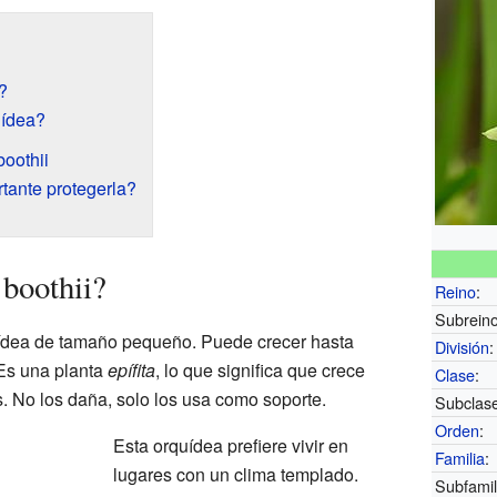
?
uídea?
boothii
tante protegerla?
boothii?
Reino
:
Subreino
ídea de tamaño pequeño. Puede crecer hasta
División
:
 Es una planta
epífita
, lo que significa que crece
Clase
:
s. No los daña, solo los usa como soporte.
Subclas
Orden
:
Esta orquídea prefiere vivir en
Familia
:
lugares con un clima templado.
Subfamil