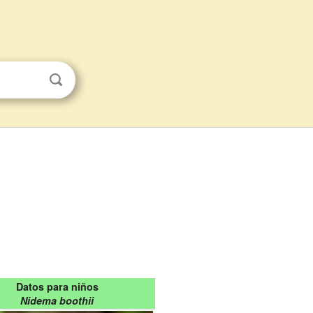
Datos para niños
Nidema boothii