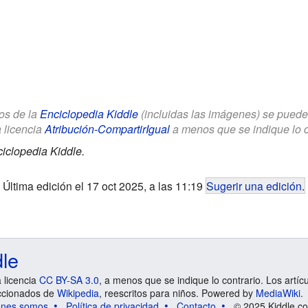
los de la
Enciclopedia Kiddle
(incluidas las imágenes) se puede u
a licencia
Atribución-CompartirIgual
a menos que se indique lo con
iclopedia Kiddle.
Última edición el 17 oct 2025, a las 11:19
Sugerir una edición
.
dle
a licencia
CC BY-SA 3.0
, a menos que se indique lo contrario. Los artíc
ccionados de
Wikipedia
, reescritos para niños. Powered by
MediaWiki
.
énes somos
Política de privacidad
Contacto
© 2025 Kiddle.co