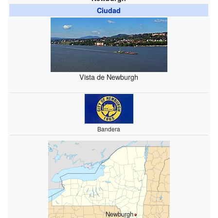
Ciudad
Vista de Newburgh
Bandera
Newburgh