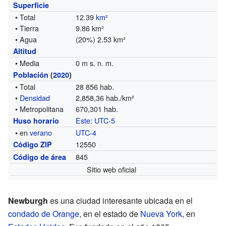
Superficie
• Total
12.39
km²
• Tierra
9.86 km²
• Agua
(20%) 2.53 km²
Altitud
• Media
0 m s. n. m.
Población
(
2020
)
• Total
28 856 hab.
•
Densidad
2,858,36 hab./km²
• Metropolitana
670,301 hab.
Este
:
UTC-5
Huso horario
• en
verano
UTC-4
12550
Código ZIP
845
Código de área
Sitio web oficial
Newburgh
es una ciudad interesante ubicada en el
condado de Orange
, en el estado de
Nueva York
, en