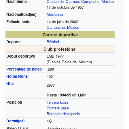
Nacimiento
Ciudad del Carmen
,
Campeche
,
México
17 de octubre de 1957
Nacionalidad(es)
Mexicana
Fallecimiento
14 de julio de 2002
Campeche
,
México
Carrera deportiva
Deporte
Béisbol
Club profesional
Debut deportivo
LMB 1977
(Diablos Rojos del México)
Porcentaje de bateo
.298
Home Runs
455
Hits
2937
Hasta 1994-95 en LMP
Posición
Tercera base
Primera base
Bateador designado
16
Dorsal(es)
Bateo /
Lanz.
derecha / derecha