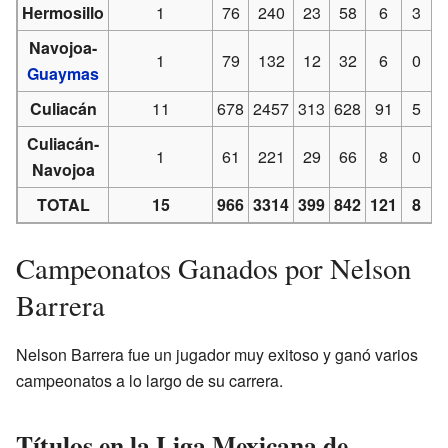
Hermosillo
1
76
240
23
58
6
3
Navojoa-
1
79
132
12
32
6
0
Guaymas
Culiacán
11
678
2457
313
628
91
5
1
Culiacán-
1
61
221
29
66
8
0
Navojoa
TOTAL
15
966
3314
399
842
121
8
1
Campeonatos Ganados por Nelson
Barrera
Nelson Barrera fue un jugador muy exitoso y ganó varios
campeonatos a lo largo de su carrera.
Títulos en la Liga Mexicana de