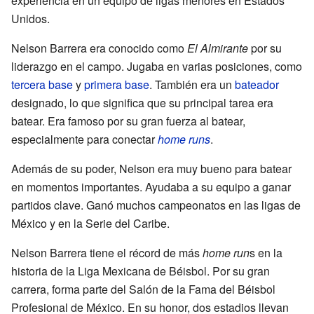
experiencia en un equipo de ligas menores en Estados
Unidos.
Nelson Barrera era conocido como
El Almirante
por su
liderazgo en el campo. Jugaba en varias posiciones, como
tercera base
y
primera base
. También era un
bateador
designado, lo que significa que su principal tarea era
batear. Era famoso por su gran fuerza al batear,
especialmente para conectar
home runs
.
Además de su poder, Nelson era muy bueno para batear
en momentos importantes. Ayudaba a su equipo a ganar
partidos clave. Ganó muchos campeonatos en las ligas de
México y en la Serie del Caribe.
Nelson Barrera tiene el récord de más
home run
s en la
historia de la Liga Mexicana de Béisbol. Por su gran
carrera, forma parte del Salón de la Fama del Béisbol
Profesional de México. En su honor, dos estadios llevan