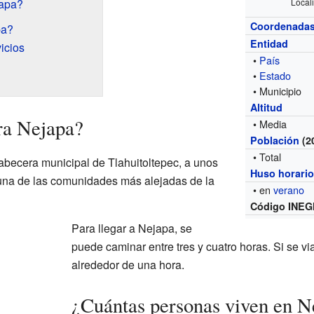
japa?
Local
Coordenada
pa?
Entidad
icios
•
País
•
Estado
• Municipio
Altitud
ra Nejapa?
• Media
Población
(2
• Total
cabecera municipal de Tlahuitoltepec, a unos
Huso horari
 una de las comunidades más alejadas de la
• en
verano
Código INEG
Para llegar a Nejapa, se
puede caminar entre tres y cuatro horas. Si se via
alrededor de una hora.
¿Cuántas personas viven en N