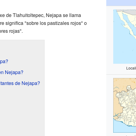
ixe de Tlahuitoltepec, Nejapa se llama
e significa "sobre los pastizales rojos" o
res rojas".
apa?
Local
en Nejapa?
itantes de Nejapa?