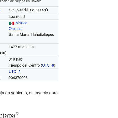
ización de Nejapa en Oaxaca
17°05′41″N
96°09′14″O
s
Localidad
México
Oaxaca
Santa María Tlahuitoltepec
1477 m s. n. m.
010)
319 hab.
Tiempo del Centro (
UTC -6
)
o
UTC -5
204370003
I
ja en vehículo, el trayecto dura
ejapa?