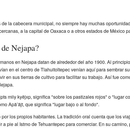
 de la cabecera municipal, no siempre hay muchas oportunidad
cercanas, a la capital de Oaxaca o a otros estados de México p
a de Nejapa?
anos en Nejapa datan de alrededor del año 1900. Al principio,
vían en el centro de Tlahuitoltepec venían aquí para sembrar su
ir en sus tierras de cultivo para facilitar su trabajo. Así fue 
Nejapa.
ts miiy kyëjxp, significa "sobre los pastizales rojos" o "lugar 
mo Apä’äjt, que significa "lugar bajo o al fondo".
por los propios habitantes. La tradición oral cuenta que los vi
 ir a pie al Istmo de Tehuantepec para comerciar. En su camino,