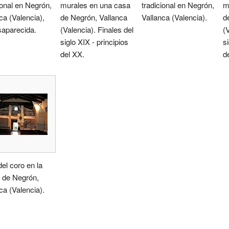
ional en Negrón,
murales en una casa
tradicional en Negrón,
m
ca (Valencia),
de Negrón, Vallanca
Vallanca (Valencia).
d
saparecida.
(Valencia). Finales del
(
siglo XIX - principios
si
del XX.
d
del coro en la
a de Negrón,
ca (Valencia).