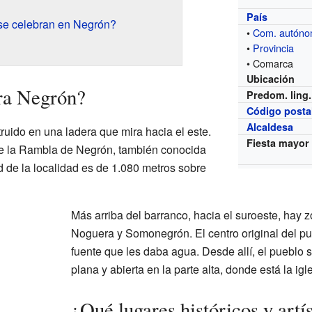
País
 se celebran en Negrón?
•
Com. autón
•
Provincia
• Comarca
Ubicación
ra Negrón?
Predom. ling.
Código posta
Alcaldesa
ruido en una ladera que mira hacia el este.
Fiesta mayor
a de la Rambla de Negrón, también conocida
d de la localidad es de 1.080 metros sobre
Más arriba del barranco, hacia el suroeste, hay 
Noguera y Somonegrón. El centro original del pu
fuente que les daba agua. Desde allí, el pueblo 
plana y abierta en la parte alta, donde está la igl
¿Qué lugares históricos y artís