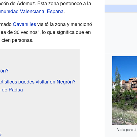
incón de Ademuz. Esta zona pertenece a la
munidad Valenciana
,
España
.
lamado
Cavanilles
visitó la zona y mencionó
ea de 30 vecinos", lo que significa que en
 cien personas.
rón?
rtísticos puedes visitar en Negrón?
o de Padua
Vista parcial
s