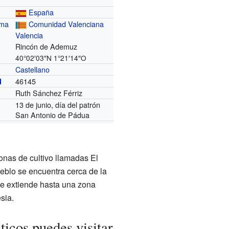
España
oma
Comunidad Valenciana
Valencia
Rincón de Ademuz
40°02′03″N
1°21′14″O
Castellano
46145
l
Ruth Sánchez Férriz
13 de junio, día del patrón
San Antonio de Pádua
zonas de cultivo llamadas El
eblo se encuentra cerca de la
se extiende hasta una zona
esia.
ticos puedes visitar