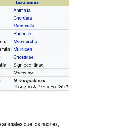
Taxonomía
Animalia
Chordata
Mammalia
Rodentia
en:
Myomorpha
milia:
Muroidea
:
Cricetidae
lia:
Sigmodontinae
o
:
Neacomys
e
:
N. vargasllosai
Hurtado & Pacheco, 2017
e animales que los ratones,
.