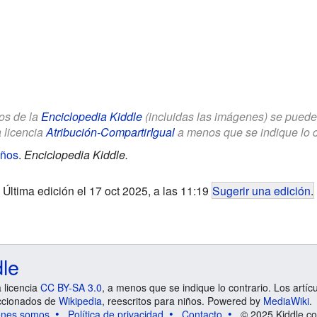
los de la
Enciclopedia Kiddle
(incluidas las imágenes) se puede u
a licencia
Atribución-CompartirIgual
a menos que se indique lo con
iños
.
Enciclopedia Kiddle.
Última edición el 17 oct 2025, a las 11:19
Sugerir una edición
.
dle
a licencia
CC BY-SA 3.0
, a menos que se indique lo contrario. Los artíc
ccionados de
Wikipedia
, reescritos para niños. Powered by
MediaWiki
.
énes somos
Política de privacidad
Contacto
© 2025 Kiddle.co