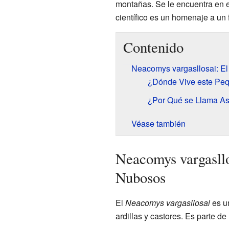
montañas. Se le encuentra en e
científico es un homenaje a un
Contenido
Neacomys vargasllosai: E
¿Dónde Vive este Pe
¿Por Qué se Llama As
Véase también
Neacomys vargasllo
Nubosos
El
Neacomys vargasllosai
es u
ardillas y castores. Es parte de