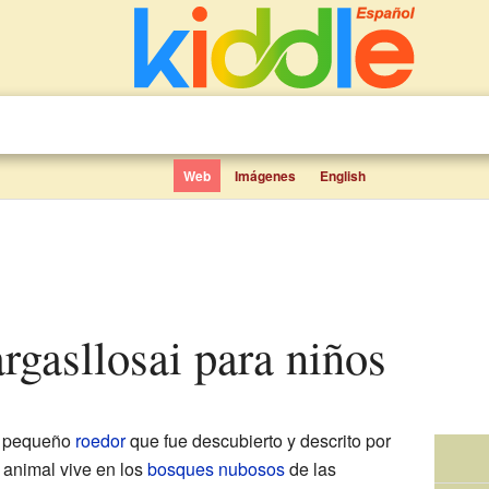
Web
Imágenes
English
rgasllosai para niños
 pequeño
roedor
que fue descubierto y descrito por
e animal vive en los
bosques nubosos
de las