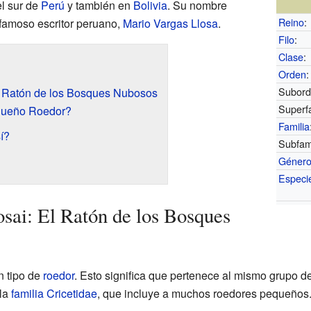
l sur de
Perú
y también en
Bolivia
. Su nombre
Reino
:
 famoso escritor peruano,
Mario Vargas Llosa
.
Filo
:
Clase
:
Orden
:
Subord
l Ratón de los Bosques Nubosos
Superfa
queño Roedor?
Familia
í?
Subfami
Géner
Especi
sai: El Ratón de los Bosques
n tipo de
roedor
. Esto significa que pertenece al mismo grupo d
 la
familia
Cricetidae
, que incluye a muchos roedores pequeños