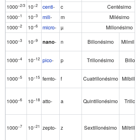
−2/3
−2
1000
10
centi
-
c
Centésimo
−1
−3
1000
10
mili
-
m
Milésimo
−2
−6
1000
10
micro
-
µ
Millonésimo
−3
−9
1000
10
nano
-
n
Billonésimo
Milmill
−4
−12
1000
10
pico
-
p
Trillonésimo
Billon
−5
−15
1000
10
femto-
f
Cuatrillonésimo
Milbill
−6
−18
1000
10
atto-
a
Quintillonésimo
Trillo
−7
−21
1000
10
zepto-
z
Sextillonésimo
Miltrill