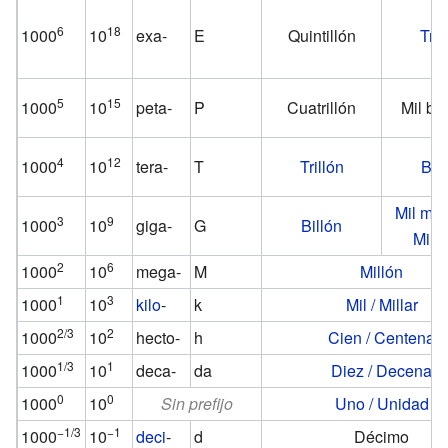
6
18
1000
10
exa-
E
Quintillón
Tril
5
15
1000
10
peta-
P
Cuatrillón
Mil bi
4
12
1000
10
tera-
T
Trillón
Bil
Mil mil
3
9
1000
10
giga-
G
Billón
Mill
2
6
1000
10
mega-
M
Millón
1
3
1000
10
kilo
-
k
Mil / Millar
2/3
2
1000
10
hecto-
h
Cien / Centena
1/3
1
1000
10
deca-
da
Diez / Decena
0
0
1000
10
Sin prefijo
Uno / Unidad
−1/3
−1
1000
10
deci
-
d
Décimo