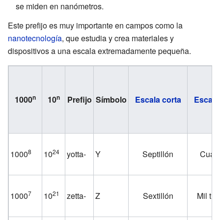
se miden en nanómetros.
Este prefijo es muy importante en campos como la
nanotecnología
, que estudia y crea materiales y
dispositivos a una escala extremadamente pequeña.
n
n
1000
10
Prefijo
Símbolo
Escala corta
Escala
8
24
1000
10
yotta-
Y
Septillón
Cuatr
7
21
1000
10
zetta-
Z
Sextillón
Mil tri