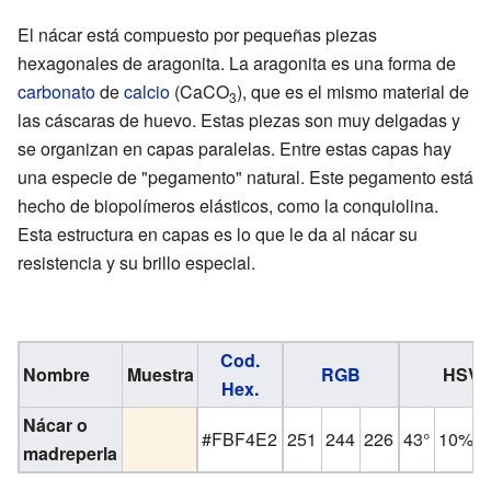
El nácar está compuesto por pequeñas piezas
hexagonales de aragonita. La aragonita es una forma de
carbonato
de
calcio
(CaCO
), que es el mismo material de
3
las cáscaras de huevo. Estas piezas son muy delgadas y
se organizan en capas paralelas. Entre estas capas hay
una especie de "pegamento" natural. Este pegamento está
hecho de biopolímeros elásticos, como la conquiolina.
Esta estructura en capas es lo que le da al nácar su
resistencia y su brillo especial.
Cod.
Nombre
Muestra
RGB
HSV
Hex.
Nácar
o
#FBF4E2
251
244
226
43°
10%
madreperla