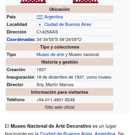
Ubicación
Argentina
País
Ciudad de Buenos Aires
Localidad
C1425AAS
Dirección
34°34′55″S
58°24′05″O
Coordenadas
Tipo y colecciones
Museo de arte
y Museo nacional
Tipo
Historia y gestión
1937
Creación
18 de diciembre de 1937, como museo.
Inauguración
Arq. Martín Marcos
Director
Información para visitantes
+54-011-4801-8248
Teléfono
Sitio web oficial
El
Museo Nacional de Arte Decorativo
es un lugar
fascinante en la
Ciudad de Buenos Aires
,
Argentina
. Se