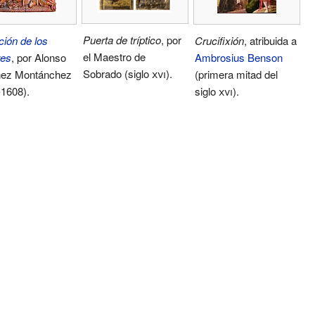
Puerta de tríptico
, por
ión de los
Crucifixión
, atribuida a
el Maestro de
res
, por Alonso
Ambrosius Benson
Sobrado (siglo
xvi
).
nez Montánchez
(primera mitad del
-1608).
siglo
xvi
).