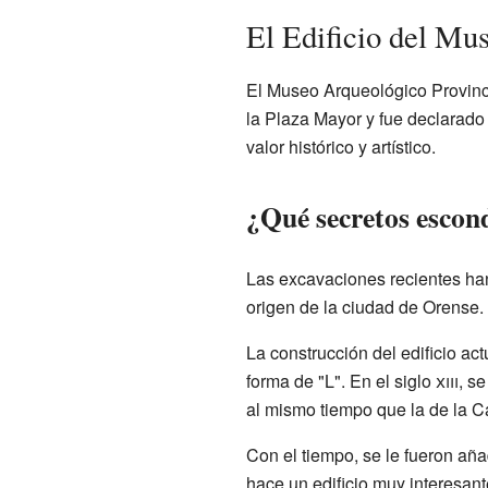
El Edificio del Mu
El Museo Arqueológico Provinci
la Plaza Mayor y fue declarado
valor histórico y artístico.
¿Qué secretos esconde
Las excavaciones recientes ha
origen de la ciudad de Orense.
La construcción del edificio ac
forma de "L". En el siglo
xiii
, s
al mismo tiempo que la de la C
Con el tiempo, se le fueron añad
hace un edificio muy interesant