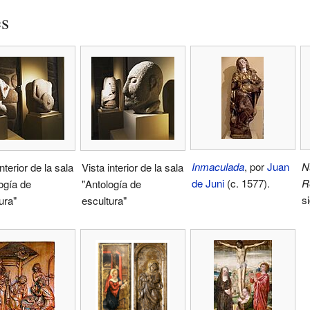
es
Inmaculada
, por
Juan
N
nterior de la sala
Vista interior de la sala
de Juni
(c. 1577).
R
ogía de
"Antología de
s
ura"
escultura"