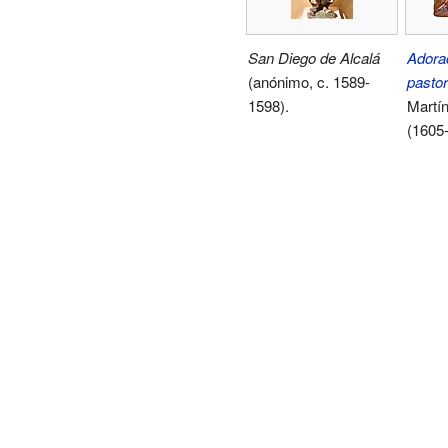
San Diego de Alcalá
Adorac
(anónimo, c. 1589-
pasto
1598).
Martí
(1605