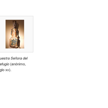
uestra Señora del
efugio
(anónimo,
iglo
xii
).