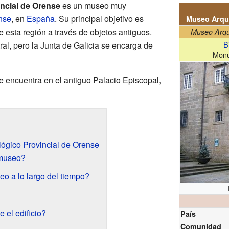
ncial de Orense
es un museo muy
nse
, en
España
. Su principal objetivo es
Museo Arque
 de esta región a través de objetos antiguos.
Museo Arqu
B
al, pero la Junta de Galicia se encarga de
Monu
 encuentra en el antiguo Palacio Episcopal,
lógico Provincial de Orense
 museo?
o a lo largo del tiempo?
 el edificio?
País
Comunidad