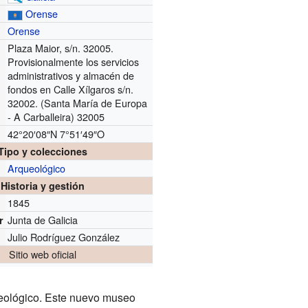
Orense
Orense
Plaza Maior, s/n. 32005.
Provisionalmente los servicios
administrativos y almacén de
fondos en Calle Xílgaros s/n.
32002. (Santa María de Europa
- A Carballeira) 32005
42°20′08″N
7°51′49″O
Tipo y colecciones
Arqueológico
Historia y gestión
1845
Junta de Galicia
r
Julio Rodríguez González
Sitio web oficial
eológico. Este nuevo museo