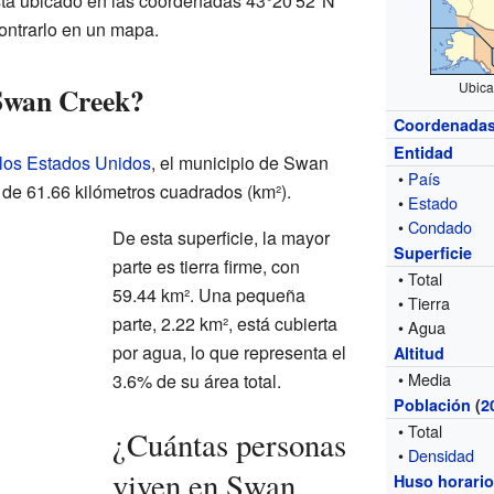
tá ubicado en las coordenadas 43°20′52″N
ontrarlo en un mapa.
Ubica
Swan Creek?
Coordenada
Entidad
 los Estados Unidos
, el municipio de Swan
•
País
l de 61.66 kilómetros cuadrados (km²).
•
Estado
•
Condado
De esta superficie, la mayor
Superficie
parte es tierra firme, con
• Total
59.44 km². Una pequeña
• Tierra
parte, 2.22 km², está cubierta
• Agua
por agua, lo que representa el
Altitud
• Media
3.6% de su área total.
Población
(
2
• Total
¿Cuántas personas
•
Densidad
viven en Swan
Huso horari