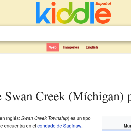
Web
Imágenes
English
de Swan Creek (Míchigan) 
en inglés:
Swan Creek Township
) es un tipo
se encuentra en el
condado de Saginaw
,
Mun