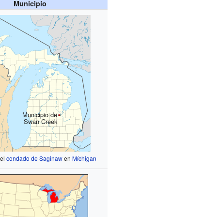
Municipio
Municipio de
Swan Creek
 el
condado de Saginaw
en
Míchigan