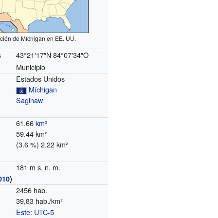
ción de Míchigan en EE. UU.
43°21′17″N
84°07′34″O
s
Municipio
Estados Unidos
Míchigan
Saginaw
61.66
km²
59.44 km²
(3.6 %) 2.22 km²
181 m s. n. m.
010
)
2456 hab.
39,83 hab./km²
Este
:
UTC-5
o