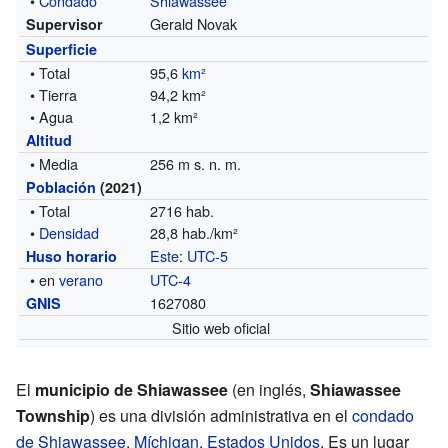
•
Condado
Shiawassee
Gerald Novak
Supervisor
Superficie
• Total
95,6
km²
• Tierra
94,2 km²
• Agua
1,2 km²
Altitud
• Media
256 m s. n. m.
Población
(2021)
• Total
2716 hab.
•
Densidad
28,8 hab./km²
Este
:
UTC-5
Huso horario
• en
verano
UTC-4
1627080
GNIS
Sitio web oficial
El
municipio de Shiawassee
(en inglés,
Shiawassee
Township
) es una división administrativa en el
condado
de Shiawassee
,
Míchigan
,
Estados Unidos
. Es un lugar