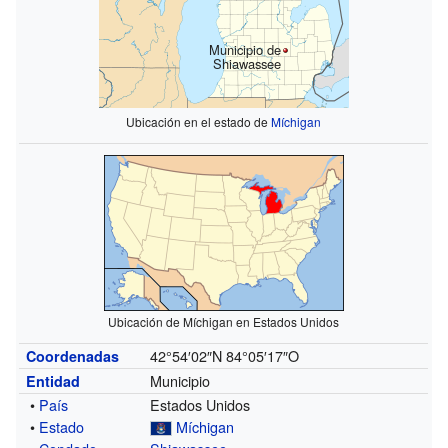
Municipio de
Shiawassee
Ubicación en el estado de
Míchigan
Ubicación de Míchigan en Estados Unidos
42°54′02″N
84°05′17″O
Coordenadas
Municipio
Entidad
•
País
Estados Unidos
•
Estado
Míchigan