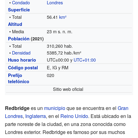
•
Condado
Londres
Superficie
• Total
56.41
km²
Altitud
• Media
23 m s. n. m.
Población
(2021)
• Total
310,260 hab.
•
Densidad
5385,72 hab./km²
UTC±00:00 y
UTC+01:00
Huso horario
E, IG y RM
Código postal
020
Prefijo
telefónico
Sitio web oficial
Redbridge
es un
municipio
que se encuentra en el
Gran
Londres
,
Inglaterra
, en el
Reino Unido
. Está ubicado en la
parte noreste de la ciudad, en una zona conocida como
Londres exterior. Redbridge es famoso por sus muchos