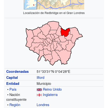
Localización de Redbridge en el Gran Londres
51°33′31″N
0°04′28″E
Coordenadas
Ilford
Capital
Municipio
Entidad
•
País
Reino Unido
• Nación
Inglaterra
constituyente
•
Región
Londres