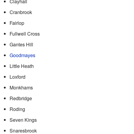
Clayhall
Cranbrook
Fairlop
Fullwell Cross
Gantes Hill
Goodmayes
Little Heath
Loxford
Monkhams
Redbridge
Roding
Seven Kings
Snaresbrook