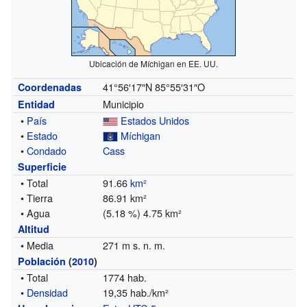
Ubicación de Míchigan en EE. UU.
41°56′17″N
85°55′31″O
Coordenadas
Municipio
Entidad
•
País
Estados Unidos
•
Estado
Míchigan
•
Condado
Cass
Superficie
• Total
91.66
km²
• Tierra
86.91 km²
• Agua
(5.18 %) 4.75 km²
Altitud
• Media
271 m s. n. m.
Población
(
2010
)
• Total
1774 hab.
•
Densidad
19,35 hab./km²