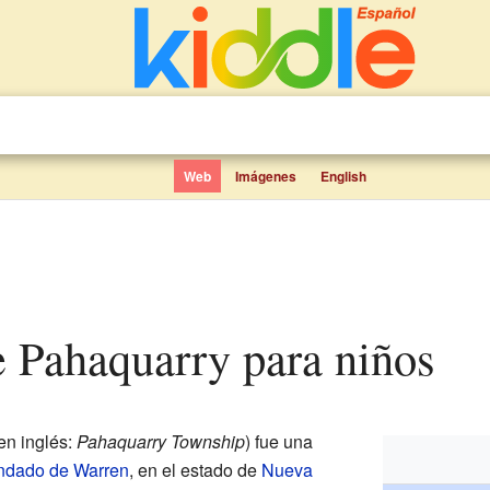
Web
Imágenes
English
de Pahaquarry para niños
en inglés:
Pahaquarry Township
) fue una
ndado de Warren
, en el estado de
Nueva