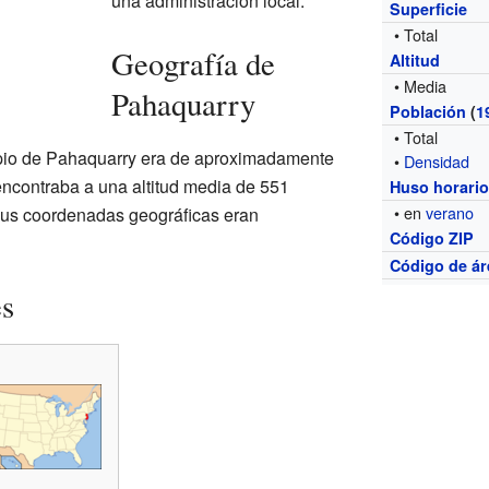
una administración local.
Superficie
• Total
Geografía de
Altitud
• Media
Pahaquarry
Población
(
1
• Total
pio de Pahaquarry era de aproximadamente
•
Densidad
ncontraba a una altitud media de 551
Huso horari
• en
verano
 Sus coordenadas geográficas eran
Código ZIP
Código de ár
es