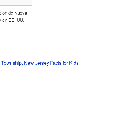
ción de Nueva
y en EE. UU.
Township, New Jersey Facts for Kids