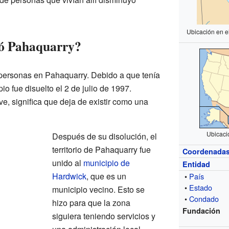
Ubicación en e
ió Pahaquarry?
 personas en Pahaquarry. Debido a que tenía
io fue disuelto el 2 de julio de 1997.
e, significa que deja de existir como una
Ubicaci
Después de su disolución, el
territorio de Pahaquarry fue
Coordenada
unido al
municipio de
Entidad
Hardwick
, que es un
•
País
•
Estado
municipio vecino. Esto se
•
Condado
hizo para que la zona
Fundación
siguiera teniendo servicios y