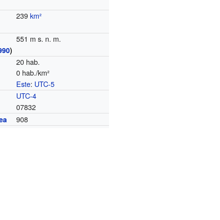
239
km²
551 m s. n. m.
990
)
20 hab.
0 hab./km²
Este
:
UTC-5
o
UTC-4
07832
908
ea