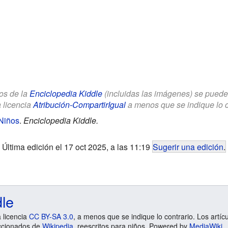
los de la
Enciclopedia Kiddle
(incluidas las imágenes) se puede u
a licencia
Atribución-CompartirIgual
a menos que se indique lo con
Niños
.
Enciclopedia Kiddle.
Última edición el 17 oct 2025, a las 11:19
Sugerir una edición
.
dle
a licencia
CC BY-SA 3.0
, a menos que se indique lo contrario. Los artíc
ccionados de
Wikipedia
, reescritos para niños. Powered by
MediaWiki
.