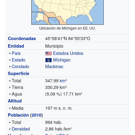
Ubicación de Míchigan en EE. UU.
45°58′41″N
84°55′33″O
Coordenadas
Municipio
Entidad
•
País
Estados Unidos
•
Estado
Míchigan
•
Condado
Mackinac
Superficie
• Total
347.99
km²
• Tierra
330.29 km²
• Agua
(5.09 %) 17.71 km²
Altitud
• Media
197 m s. n. m.
Población
(
2010
)
• Total
994 hab.
•
Densidad
2,86 hab./km²