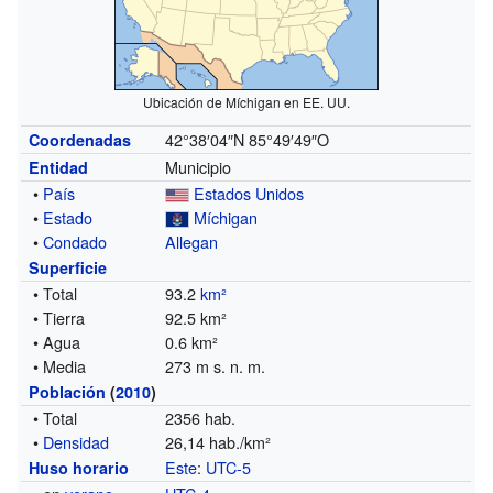
Ubicación de Míchigan en EE. UU.
42°38′04″N
85°49′49″O
Coordenadas
Municipio
Entidad
•
País
Estados Unidos
•
Estado
Míchigan
•
Condado
Allegan
Superficie
• Total
93.2
km²
• Tierra
92.5 km²
• Agua
0.6 km²
• Media
273 m s. n. m.
Población
(
2010
)
• Total
2356 hab.
•
Densidad
26,14 hab./km²
Este
:
UTC-5
Huso horario