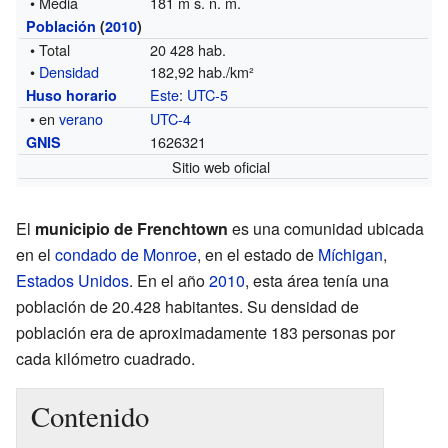
• Media
181 m s. n. m.
Población
(
2010
)
• Total
20 428 hab.
•
Densidad
182,92 hab./km²
Este
:
UTC-5
Huso horario
• en
verano
UTC-4
1626321
GNIS
Sitio web oficial
El
municipio de Frenchtown
es una comunidad ubicada
en el
condado de Monroe
, en el estado de
Míchigan
,
Estados Unidos
. En el año
2010
, esta área tenía una
población de 20.428 habitantes. Su densidad de
población era de aproximadamente 183 personas por
cada kilómetro cuadrado.
Contenido