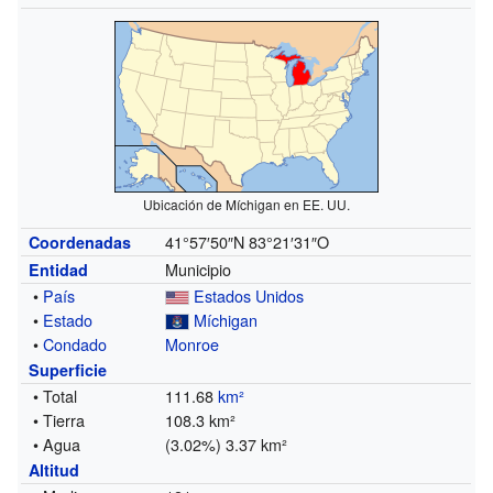
Ubicación de Míchigan en EE. UU.
41°57′50″N
83°21′31″O
Coordenadas
Municipio
Entidad
•
País
Estados Unidos
•
Estado
Míchigan
•
Condado
Monroe
Superficie
• Total
111.68
km²
• Tierra
108.3 km²
• Agua
(3.02%) 3.37 km²
Altitud