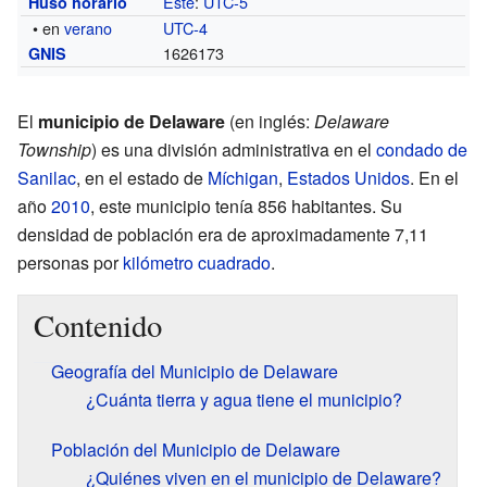
Este
:
UTC-5
Huso horario
• en
verano
UTC-4
1626173
GNIS
El
municipio de Delaware
(en inglés:
Delaware
Township
) es una división administrativa en el
condado de
Sanilac
, en el estado de
Míchigan
,
Estados Unidos
. En el
año
2010
, este municipio tenía 856 habitantes. Su
densidad de población era de aproximadamente 7,11
personas por
kilómetro cuadrado
.
Contenido
Geografía del Municipio de Delaware
¿Cuánta tierra y agua tiene el municipio?
Población del Municipio de Delaware
¿Quiénes viven en el municipio de Delaware?