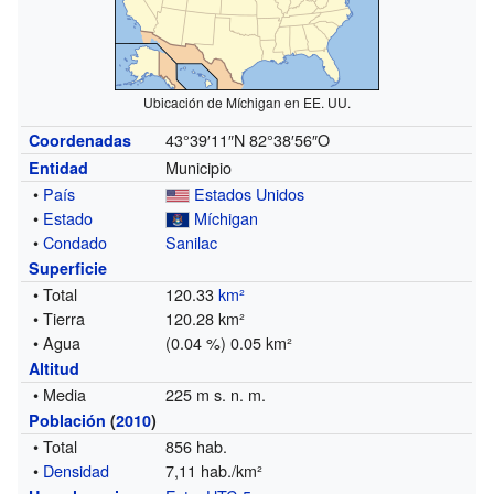
Ubicación de Míchigan en EE. UU.
43°39′11″N
82°38′56″O
Coordenadas
Municipio
Entidad
•
País
Estados Unidos
•
Estado
Míchigan
•
Condado
Sanilac
Superficie
• Total
120.33
km²
• Tierra
120.28 km²
• Agua
(0.04 %) 0.05 km²
Altitud
• Media
225 m s. n. m.
Población
(
2010
)
• Total
856 hab.
•
Densidad
7,11 hab./km²