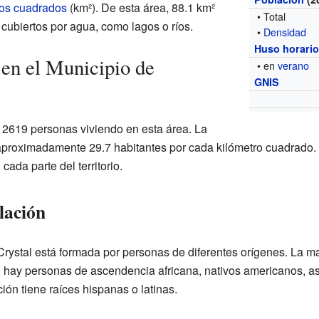
ros cuadrados
(km²). De esta área, 88.1 km²
• Total
n cubiertos por agua, como lagos o ríos.
•
Densidad
Huso horari
 en el Municipio de
• en
verano
GNIS
 2619 personas viviendo en esta área. La
proximadamente 29.7 habitantes por cada kilómetro cuadrado. 
ada parte del territorio.
lación
Crystal está formada por personas de diferentes orígenes. La ma
ay personas de ascendencia africana, nativos americanos, asiá
ión tiene raíces hispanas o latinas.