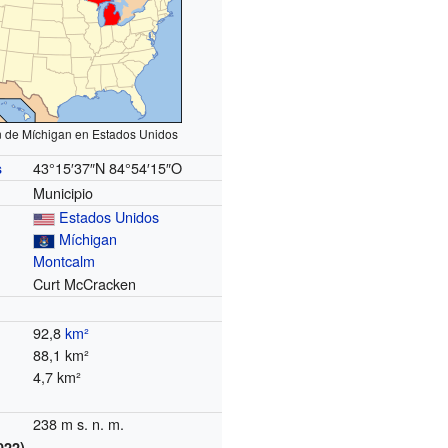
n de Míchigan en Estados Unidos
43°15′37″N
84°54′15″O
s
Municipio
Estados Unidos
Míchigan
Montcalm
Curt McCracken
92,8
km²
88,1 km²
4,7 km²
238 m s. n. m.
022)