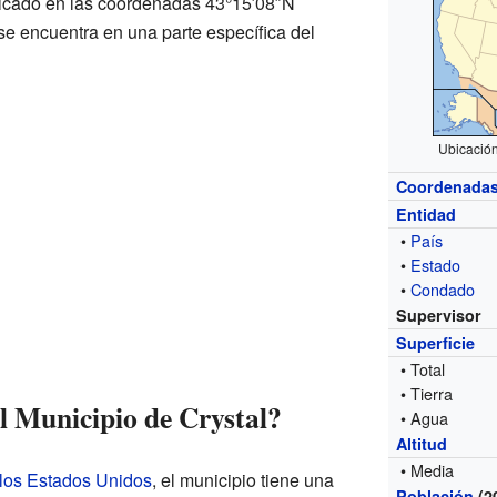
bicado en las coordenadas 43°15′08″N
se encuentra en una parte específica del
Ubicació
Coordenada
Entidad
•
País
•
Estado
•
Condado
Supervisor
Superficie
• Total
• Tierra
l Municipio de Crystal?
• Agua
Altitud
• Media
 los Estados Unidos
, el municipio tiene una
Población
(2