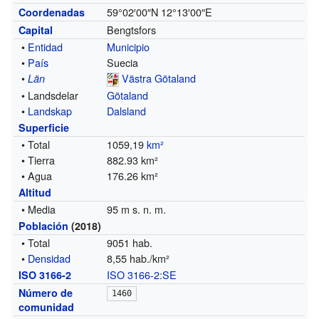
59°02′00″N
12°13′00″E
Coordenadas
Bengtsfors
Capital
•
Entidad
Municipio
•
País
Suecia
•
Västra Götaland
Län
• Landsdelar
Götaland
•
Landskap
Dalsland
Superficie
• Total
1059,19
km²
• Tierra
882.93 km²
• Agua
176.26 km²
Altitud
• Media
95 m s. n. m.
Población
(2018)
• Total
9051 hab.
•
Densidad
8,55 hab./km²
ISO 3166-2:SE
ISO 3166-2
Número de
1460
comunidad