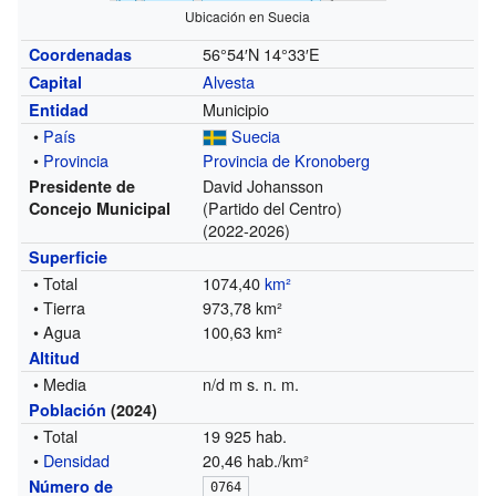
Ubicación en Suecia
56°54′N
14°33′E
Coordenadas
Alvesta
Capital
Municipio
Entidad
•
País
Suecia
•
Provincia
Provincia de Kronoberg
David Johansson
Presidente de
(Partido del Centro)
Concejo Municipal
(2022-2026)
Superficie
• Total
1074,40
km²
• Tierra
973,78 km²
• Agua
100,63 km²
Altitud
• Media
n/d m s. n. m.
Población
(2024)
• Total
19 925 hab.
•
Densidad
20,46 hab./km²
Número de
0764