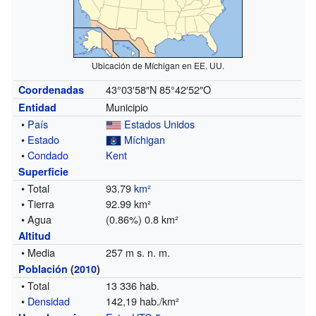
Ubicación de Míchigan en EE. UU.
43°03′58″N
85°42′52″O
Coordenadas
Municipio
Entidad
•
País
Estados Unidos
•
Estado
Míchigan
•
Condado
Kent
Superficie
• Total
93.79
km²
• Tierra
92.99 km²
• Agua
(0.86%) 0.8 km²
Altitud
• Media
257 m s. n. m.
Población
(
2010
)
• Total
13 336 hab.
•
Densidad
142,19 hab./km²