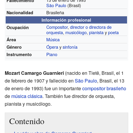
Fallecimiento
São Paulo
(Brasil)
Brasileña
Nacionalidad
Información profesional
Compositor
,
director o directora de
Ocupación
orquesta
,
musicólogo
,
pianista
y
poeta
Música
Área
Ópera
y
sinfonía
Género
Piano
Instrumento
Mozart Camargo Guarnieri
(nacido en Tietê, Brasil, el 1
de febrero de 1907 y fallecido en
São Paulo
, Brasil, el 13
de enero de 1993) fue un importante
compositor
brasileño
de
música clásica
. También fue director de orquesta,
pianista y musicólogo.
Contenido