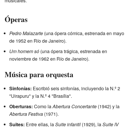
musicales.
Óperas
Pedro Malazarte
(una ópera cómica, estrenada en mayo
de 1952 en Río de Janeiro).
Um homem só
(una ópera trágica, estrenada en
noviembre de 1962 en Río de Janeiro).
Música para orquesta
Sinfonías:
Escribió seis sinfonías, incluyendo la N.º 2
"Uirapuru" y la N.º 4 "Brasília".
Oberturas:
Como la
Abertura Concertante
(1942) y la
Abertura Festiva
(1971).
Suites:
Entre ellas, la
Suite infantil
(1929), la
Suite IV